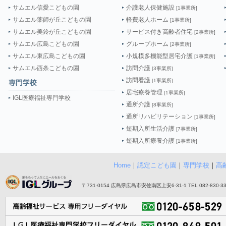
サムエル信愛こどもの園
介護老人保健施設
[1事業所]
サムエル薬師が丘こどもの園
軽費老人ホーム
[1事業所]
サムエル美鈴が丘こどもの園
サービス付き高齢者住宅
[2事業所]
サムエル広島こどもの園
グループホーム
[2事業所]
サムエル東広島こどもの園
小規模多機能型居宅介護
[1事業所]
サムエル西条こどもの園
訪問介護
[3事業所]
訪問看護
[1事業所]
居宅療養管理
[1事業所]
IGL医療福祉専門学校
通所介護
[8事業所]
通所リハビリテーション
[1事業所]
短期入所生活介護
[7事業所]
短期入所療養介護
[1事業所]
Home
｜
認定こども園
｜
専門学校
｜
高
〒731-0154 広島県広島市安佐南区上安6-31-1 TEL 082-830-3355