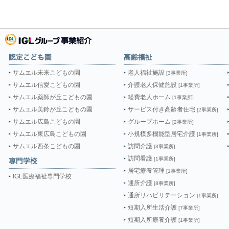
サムエル未来こどもの園
老人福祉施設
[3事業所]
サムエル信愛こどもの園
介護老人保健施設
[1事業所]
サムエル薬師が丘こどもの園
軽費老人ホーム
[1事業所]
サムエル美鈴が丘こどもの園
サービス付き高齢者住宅
[2事業所]
サムエル広島こどもの園
グループホーム
[2事業所]
サムエル東広島こどもの園
小規模多機能型居宅介護
[1事業所]
サムエル西条こどもの園
訪問介護
[3事業所]
訪問看護
[1事業所]
居宅療養管理
[1事業所]
IGL医療福祉専門学校
通所介護
[8事業所]
通所リハビリテーション
[1事業所]
短期入所生活介護
[7事業所]
短期入所療養介護
[1事業所]