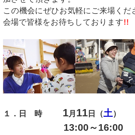
この機会にぜひお気軽にご来場くだ
会場で皆様をお待ちしております
!!
1
11
土
１．日 時
月
日（
）
13:00～16:00