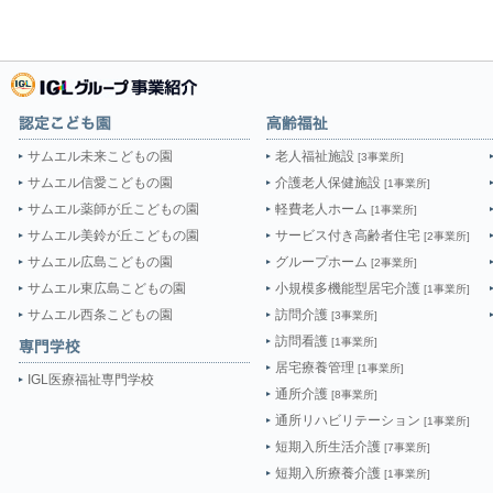
サムエル未来こどもの園
老人福祉施設
[3事業所]
サムエル信愛こどもの園
介護老人保健施設
[1事業所]
サムエル薬師が丘こどもの園
軽費老人ホーム
[1事業所]
サムエル美鈴が丘こどもの園
サービス付き高齢者住宅
[2事業所]
サムエル広島こどもの園
グループホーム
[2事業所]
サムエル東広島こどもの園
小規模多機能型居宅介護
[1事業所]
サムエル西条こどもの園
訪問介護
[3事業所]
訪問看護
[1事業所]
居宅療養管理
[1事業所]
IGL医療福祉専門学校
通所介護
[8事業所]
通所リハビリテーション
[1事業所]
短期入所生活介護
[7事業所]
短期入所療養介護
[1事業所]